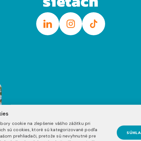
sieťach
UŽ VIEŠ, AKÝ
kies
bory cookie na zlepšenie vášho zážitku pri
nich sú cookies, ktoré sú kategorizované podľa
SÚHLA
vašom prehliadači, pretože sú nevyhnutné pre