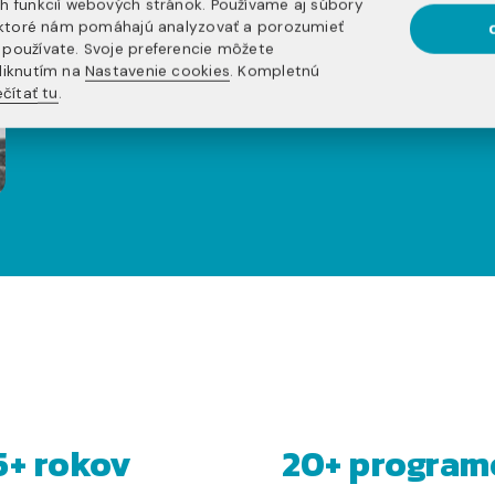
PROGRAM ZVOL
h funkcií webových stránok. Používame aj súbory
, ktoré nám pomáhajú analyzovať a porozumieť
používate. Svoje preferencie môžete
liknutím na
Nastavenie cookies
. Kompletnú
NEZÁVÄZNE SA REGISTRUJ
čítať tu
.
5+ rokov
20+ program