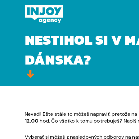
Domov
»
Nestihol si v marci podať prihlášku na VŠ do
NESTIHOL SI V 
DÁNSKA?
Nevadí! Ešte stále to môžeš napraviť, pretože n
12.00
hod. Čo všetko k tomu potrebuješ? Napíš n
Vyberať si môžeš z nasledovných odborov na nas