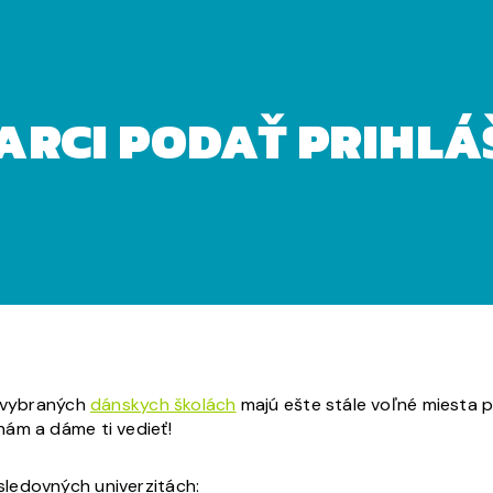
 Dánska?
MARCI PODAŤ PRIHLÁ
a vybraných
dánskych školách
majú ešte stále voľné miesta p
ám a dáme ti vedieť!
ledovných univerzitách: