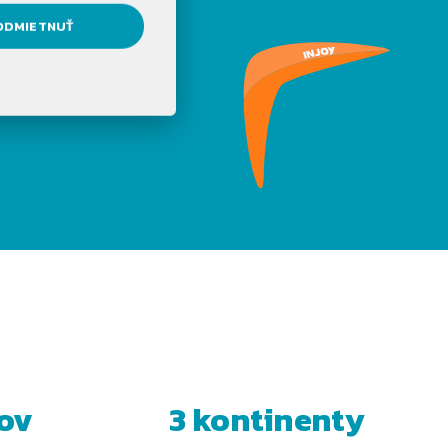
IŤ?
ODMIETNUŤ
ov
3 kontinenty