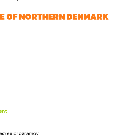
GE OF NORTHERN DENMARK
ent
degree programov