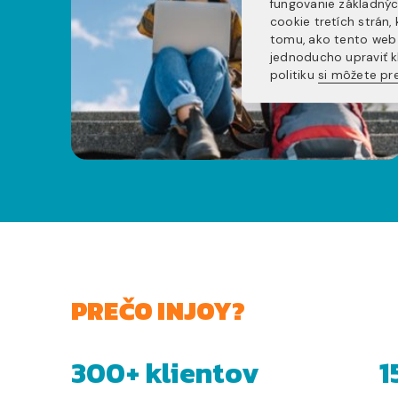
fungovanie základnýc
cookie tretích strán
tomu, ako tento web 
jednoducho upraviť k
politiku
si môžete pre
PREČO INJOY?
300+ klientov
1