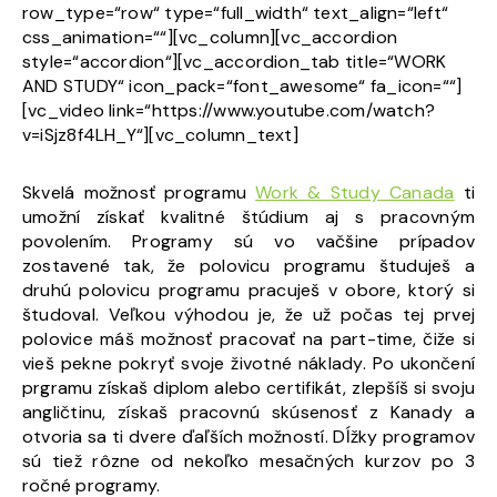
row_type=“row“ type=“full_width“ text_align=“left“
css_animation=““][vc_column][vc_accordion
style=“accordion“][vc_accordion_tab title=“WORK
AND STUDY“ icon_pack=“font_awesome“ fa_icon=““]
[vc_video link=“https://www.youtube.com/watch?
v=iSjz8f4LH_Y“][vc_column_text]
Skvelá možnosť programu
Work & Study Canada
ti
umožní získať kvalitné štúdium aj s pracovným
povolením. Programy sú vo vačšine prípadov
zostavené tak, že polovicu programu študuješ a
druhú polovicu programu pracuješ v obore, ktorý si
študoval. Veľkou výhodou je, že už počas tej prvej
polovice máš možnosť pracovať na part-time, čiže si
vieš pekne pokryť svoje životné náklady. Po ukončení
prgramu získaš diplom alebo certifikát, zlepšíš si svoju
angličtinu, získaš pracovnú skúsenosť z Kanady a
otvoria sa ti dvere ďaľších možností. Dĺžky programov
sú tiež rôzne od nekoľko mesačných kurzov po 3
ročné programy.