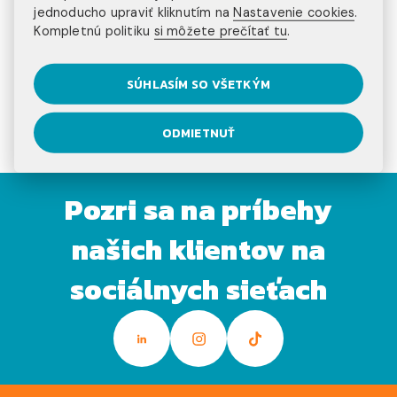
jednoducho upraviť kliknutím na
Nastavenie cookies
.
zažiť hromadu dobrodružstiev a zároveň si zlepšiť
Kompletnú politiku
si môžete prečítať tu
.
cudzie jazyky, je jednoznačne cestovanie.
Ktorú z
kanadských možností si vyberáš pre svoj život dnes
ty?
SÚHLASÍM SO VŠETKÝM
[/vc_column_text][/vc_column][/vc_row]
ODMIETNUŤ
Pozri sa na príbehy
našich klientov na
sociálnych sieťach