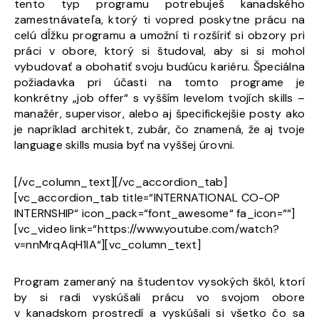
tento typ programu potrebuješ kanadského
zamestnávateľa, ktorý ti vopred poskytne prácu na
celú dĺžku programu a umožní ti rozšíriť si obzory pri
práci v obore, ktorý si študoval, aby si si mohol
vybudovať a obohatiť svoju budúcu kariéru. Špeciálna
požiadavka pri účasti na tomto programe je
konkrétny „job offer“ s vyšším levelom tvojích skills –
manažér, supervisor, alebo aj špecifickejšie posty ako
je napríklad architekt, zubár, čo znamená, že aj tvoje
language skills musia byť na vyššej úrovni.
[/vc_column_text][/vc_accordion_tab]
[vc_accordion_tab title=“INTERNATIONAL CO-OP
INTERNSHIP“ icon_pack=“font_awesome“ fa_icon=““]
[vc_video link=“https://www.youtube.com/watch?
v=nnMrqAqH1lA“][vc_column_text]
Program zameraný na študentov vysokých škôl, ktorí
by si radi vyskúšali prácu vo svojom obore
v kanadskom prostredí a vyskúšali si všetko čo sa