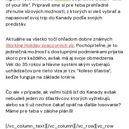
of your life”. Pripravili sme si pre teba prehľadné
zhrnutie vízových možností, z ktorých si vieš vybrať a
napasovať svoj trip do Kanady podľa svojich
predstáv.
Aktuálne sa všetko točí ohľadom dobre známych
Working Holiday pracovných víz
. Pochopiteľne, je to
jedinečná možnosť s dostupnými podmienkami prijatia
skoro pre každého, avšak má aj svoje obmedzenia.
Vek do 35 rokov a hlavne systém akým vyberajú
uchádzačov pre tieto víza je tzv. “koleso šťastia”,
keďže funguje na základe lotérie.
Čo ale v prípade, ak veľmi túžiš ísť do Kanady avšak
nebudeš jeden zo šťastlivcov, ktorých vyžrebujú,
alebo sa ti už nechce čakať opäť na ďalšie losovanie?
Máme pre teba v zálohe plán B!
[/vc_column_text][/vc_column][/vc_row][vc_row