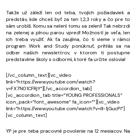
Takže už záleží len od teba, tvojích požiadaviek a
predstáv, kde chceš byť za ten 1,2,3 roky a čo pre to
sám urobíš. Komu sa nelení tomu sa zelení! Tak nebrzdi
na zelenej a plnou parou vpred! Možností je veľa, len
ich treba využiť
. Ak ťa zaujíma, čo ti vieme v rámci
program Work and Study ponúknuť, prihlás sa na
odber našich newslettrov, v ktorom ti postupne
predstavíme školy s odbormi, ktoré ťa určite oslovia!
[/vc_column_text][vc_video
link=“https://www.youtube.com/watch?
v=FX7N01CFRjY“][/vc_accordion_tab]
[vc_accordion_tab title=“YOUNG PROFESSIONALS“
icon_pack=“font_awesome“ fa_icon=““][vc_video
link=“https://www.youtube.com/watch?v=ill-1jGucPI“]
[vc_column_text]
YP je pre teba pracovné povolenie na 12 mesiacov. Na