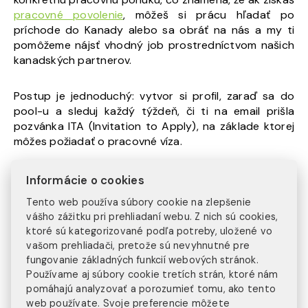
pracovné povolenie
, môžeš si prácu hľadať po
príchode do Kanady alebo sa obráť na nás a my ti
pomôžeme nájsť vhodný job prostredníctvom našich
kanadských partnerov.
Postup je jednoduchý: vytvor si profil, zaraď sa do
pool-u a sleduj každý týždeň, či ti na email prišla
pozvánka ITA (Invitation to Apply), na základe ktorej
môžes požiadať o pracovné víza.
[/vc_column_text][/vc_accordion_tab]
Informácie o cookies
[/vc_accordion][/vc_column][/vc_row][vc_row
Tento web používa súbory cookie na zlepšenie
row_type=“row“ type=“full_width“ text_align=“left“
vášho zážitku pri prehliadaní webu. Z nich sú cookies,
css_animation=““][vc_column][vc_column_text]
ktoré sú kategorizované podľa potreby, uložené vo
vašom prehliadači, pretože sú nevyhnutné pre
Časy sa menia a každý jeden z nás sa osobnostne
fungovanie základných funkcií webových stránok.
chce posúvať “all the way up”. Jednou z ciest ako sa
Používame aj súbory cookie tretích strán, ktoré nám
trošku oklepať vo svete, vytvoriť si lepšie podmienky
pomáhajú analyzovať a porozumieť tomu, ako tento
na život, zarobiť si aj nejaké tie dollar bills, popritom
web používate. Svoje preferencie môžete