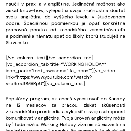
naučili v praxi a v angličtine. Jedinečná možnosť ako
získať know-how, vylepšiť si svoje zručnosti a dostať
svoju angličtinu do vyššieho levelu v študovanom
obore. Špeciálnou podmienkou je opäť konkrétna
pracovná ponuka od kanadského zamestnávateľa
a podmienka návratu späť do školy, ktorú študuješ na
Slovensku.
[/vc_column_text][/vc_accordion_tab]
[vc_accordion_tab title=“WORKING HOLIDAY“
icon_pack=“font_awesome“ fa_icon=““][vc_video
link=“https://www.youtube.com/watch?
v=e9red9M8RpU“][vc_column_text]
Populárny program, ak chceš vycestovať do Kanady
na 12 mesiacov za prácou, získať skúsenosti
z kanadského prostredia a vylepšiť si svoju schopnosť
komunikovať v angličtine. Tvoja úroveň angličtiny môže
byť teda nižšia. Working Holiday víza nie sú viazané na
konkrétnu pracovnú ponuku, čo znamená, že ak získaš