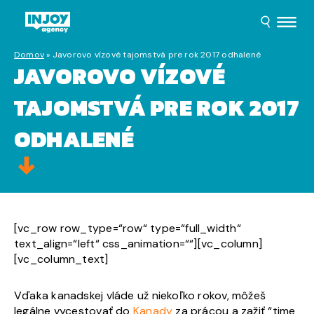
Domov
»
Javorovo vízové tajomstvá pre rok 2017 odhalené
JAVOROVO VÍZOVÉ
TAJOMSTVÁ PRE ROK 2017
ODHALENÉ
[vc_row row_type=“row“ type=“full_width“
text_align=“left“ css_animation=““][vc_column]
[vc_column_text]
Vďaka kanadskej vláde už niekoľko rokov, môžeš
legálne vycestovať do
Kanady
za prácou a zažiť “time