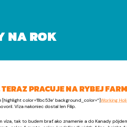
Y NA ROK
 TERAZ PRACUJE NA RYBEJ FARM
m [highlight color=’8bc53e‘ background_color=“]
Working Hol
oril. Víza nakoniec dostal len Filip.
m víza, tak to budem brať ako znamenie a do Kanady pôjdem.