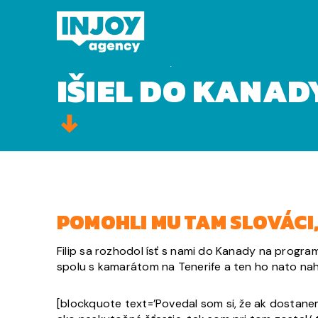
Domov
»
Išiel do Kanady na rok
IŠIEL DO KANAD
POMOHLI MU TAM SLOVÁCI,
Filip sa rozhodol ísť s nami do Kanady na progra
spolu s kamarátom na Tenerife a ten ho nato nahov
[blockquote text=’Povedal som si, že ak dostane