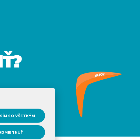
IŤ?
SÍM SO VŠETKÝM
ODMIETNUŤ