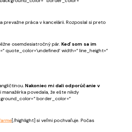
=“ background_color=“ border_color=“
 prevažne práca v kancelárii. Rozposlal si preto
ibližne osemdesiatročný pár.
Keď som sa im
r=“ quote_color=’undefined‘ width=“ line_height=“
angličtinou.
Nakoniec mi dali odporúčanie v
mi manažérka povedala, že ešte nikdy
ackground_color=“ border_color=“
 farme
[/highlight] si veľmi pochvaľuje. Počas