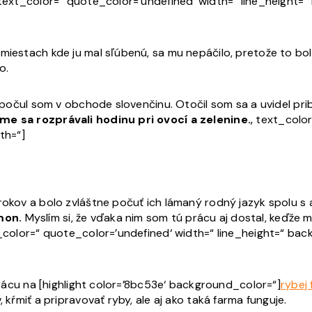
‘ text_color=“ quote_color=’undefined‘ width=“ line_height
miestach kde ju mal sľúbenú, sa mu nepáčilo, pretože to bola
o.
 a počul som v obchode slovenčinu. Otočil som sa a uvidel pr
sme sa rozprávali hodinu pri ovocí a zelenine.
‚ text_colo
th=“]
rokov a bolo zvláštne počuť ich lámaný rodný jazyk spolu s 
mon.
Myslím si, že vďaka nim som tú prácu aj dostal, keďže 
xt_color=“ quote_color=’undefined‘ width=“ line_height=“ b
 prácu na [highlight color=’8bc53e‘ background_color=“]
rybej
 kŕmiť a pripravovať ryby, ale aj ako taká farma funguje.