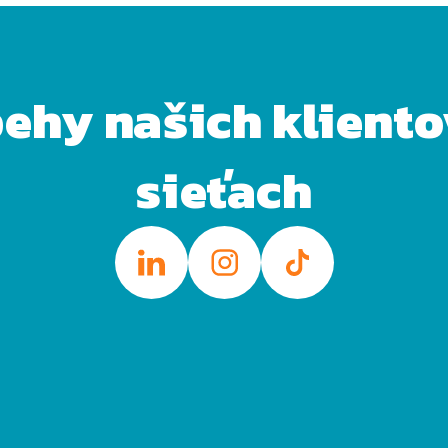
behy našich klient
sieťach