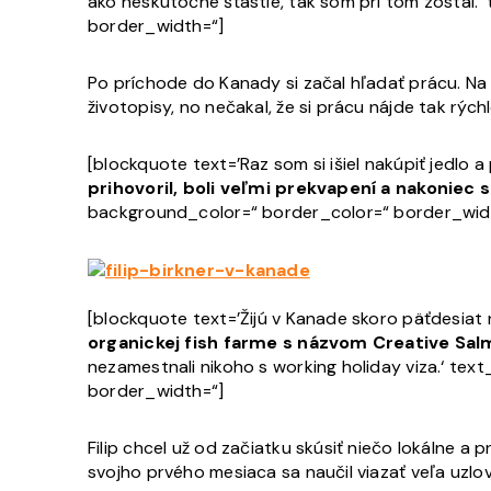
ako neskutočné šťastie, tak som pri tom zostal.
border_width=“]
Po príchode do Kanady si začal hľadať prácu. Na 
životopisy, no nečakal, že si prácu nájde tak rýchl
[blockquote text=’Raz som si išiel nakúpiť jedlo
prihovoril, boli veľmi prekvapení a nakoniec 
background_color=“ border_color=“ border_wid
[blockquote text=’Žijú v Kanade skoro päťdesiat 
organickej fish farme s názvom Creative Sal
nezamestnali nikoho s working holiday viza.‘ te
border_width=“]
Filip chcel už od začiatku skúsiť niečo lokálne a
svojho prvého mesiaca sa naučil viazať veľa uzlov,