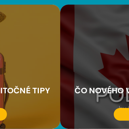
ITOČNÉ TIPY
ČO NOVÉHO V