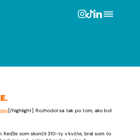
E.
iday
[/highlight]. Rozhodol sa tak po tom, ako bol
 Keďže som skončil 310-ty v kvóte, bral som to