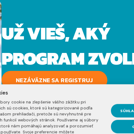
UŽ VIEŠ, AKÝ
PROGRAM ZVOL
NEZÁVÄZNE SA REGISTRUJ
kies
bory cookie na zlepšenie vášho zážitku pri
nich sú cookies, ktoré sú kategorizované podľa
SÚHLA
vašom prehliadači, pretože sú nevyhnutné pre
h funkcií webových stránok. Používame aj súbory
, ktoré nám pomáhajú analyzovať a porozumieť
používate. Svoje preferencie môžete