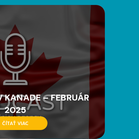
 KANADE – FEBRUÁR
2025
ČÍTAŤ VIAC