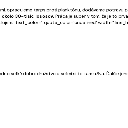
kami, opracujeme tarps proti planktónu, dodávame potravu p
e okolo 30-tisíc lososov.
Práca je super v tom, že je to pr
 milujem.‘ text_color=“ quote_color=’undefined‘ width=“ lin
edno veľké dobrodružstvo a veľmi si to tam užíva. Ďalšie jeho