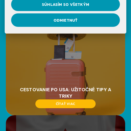
NOVINKY NA NAŠOM
SÚHLASÍM SO VŠETKÝM
BLOGU
ODMIETNUŤ
CESTOVANIE PO USA: UŽITOČNÉ TIPY A
TRIKY
ČÍTAŤ VIAC