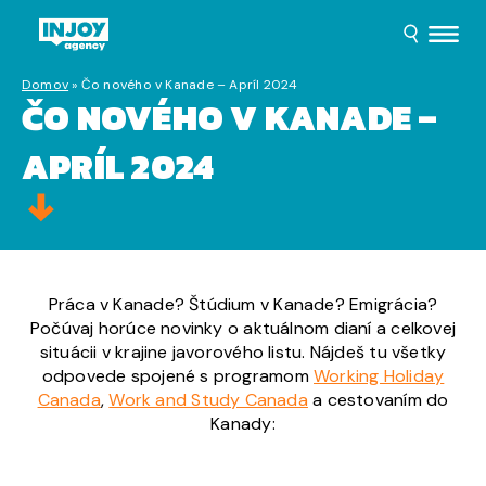
Domov
»
Čo nového v Kanade – Apríl 2024
ČO NOVÉHO V KANADE –
APRÍL 2024
Práca v Kanade? Štúdium v Kanade? Emigrácia?
Počúvaj horúce novinky o aktuálnom dianí a celkovej
situácii v krajine javorového listu. Nájdeš tu všetky
odpovede spojené s programom
Working Holiday
Canada
,
Work and Study Canada
a cestovaním do
Kanady: