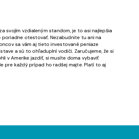
 svojím vzdialeným standom, je to asi najlepšia
ko poriadne otestovať. Nezabudnite tu ani na
 koncov sa vám aj tieto investované peniaze
tave a sú to ohľaduplní vodiči. Zaručujeme, že si
li v Amerike jazdiť, si musíte doma vybaviť
e pre každý prípad ho radšej majte. Platí to aj