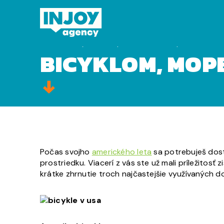
Domov
»
Bicyklom, mopedom či autom po USA?
BICYKLOM, MOP
Počas svojho
amerického leta
sa potrebuješ dost
prostriedku. Viacerí z vás ste už mali príležitosť z
krátke zhrnutie troch najčastejšie využívaných 