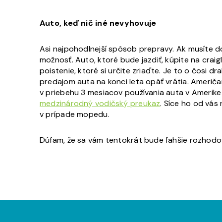
Auto, keď nič iné nevyhovuje
Asi najpohodlnejší spôsob prepravy. Ak musíte d
možnosť. Auto, ktoré bude jazdiť, kúpite na crai
poistenie, ktoré si určite zriaďte. Je to o čosi 
predajom auta na konci leta opäť vrátia. Američa
v priebehu 3 mesiacov používania auta v Amerike u
medzinárodný vodičský preukaz
. Síce ho od vás
v prípade mopedu.
Dúfam, že sa vám tentokrát bude ľahšie rozhodo