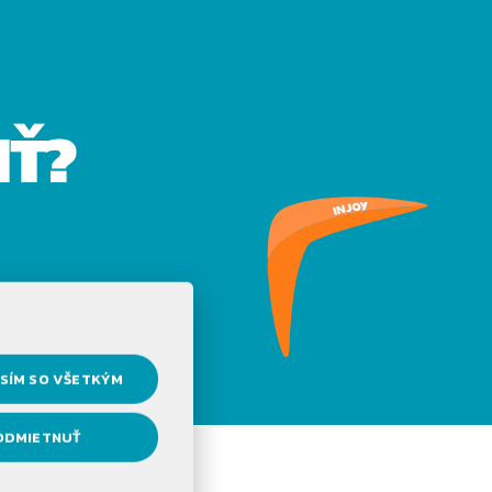
IŤ?
SÍM SO VŠETKÝM
ODMIETNUŤ