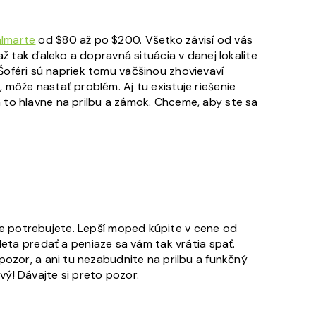
lmarte
od $80 až po $200. Všetko závisí od vás
ž tak ďaleko a dopravná situácia v danej lokalite
. Šoféri sú napriek tomu väčšinou zhovievaví
môže nastať problém. Aj tu existuje riešenie
 to hlavne na prilbu a zámok.
Chceme, aby ste sa
e potrebujete.
Lepší moped kúpite v cene od
leta predať a peniaze sa vám tak vrátia späť.
pozor, a ani tu nezabudnite na prilbu a funkčný
vý! Dávajte si preto pozor.