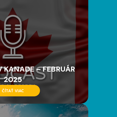
 KANADE – FEBRUÁR
2025
ČÍTAŤ VIAC