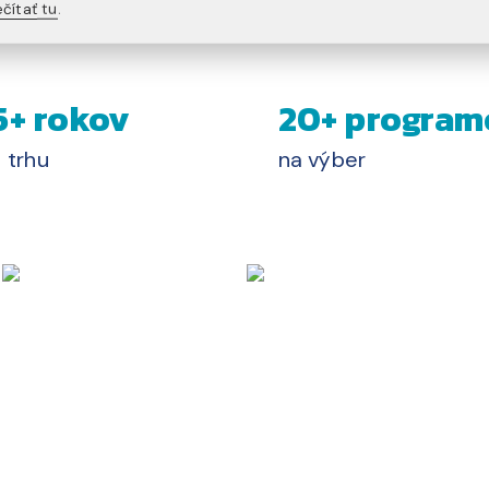
čítať tu
.
5+ rokov
20+ program
 trhu
na výber