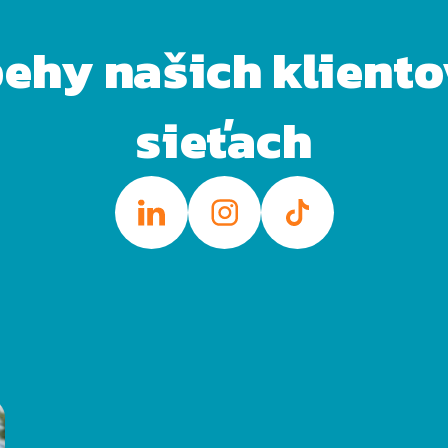
behy našich klient
sieťach