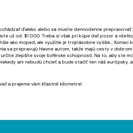
ochádzať ďaleko alebo sa musíte dennodenne prepravovať za
gliste už od $1 000. Treba si však pri kúpe dať pozor a všet
drahšie ako moped, ale využitie je trojnásobne vyššie… Koniec
nia sa prepravujú hlavne autom, takže majú cesty v dobrom s
rčite zlepšíte svoje šoférske schopnosti. Na to, aby ste moh
 niekedy ani nebudú chcieť a bude stačiť ten náš európsky, al
vať a prajeme vám šťastné kilometre!