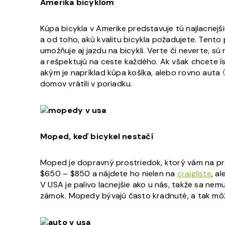
Amerika bicyklom
Kúpa bicykla v Amerike predstavuje tú najlacnejšiu
a od toho, akú kvalitu bicykla požadujete. Tento 
umožňuje aj jazdu na bicykli. Verte či neverte, sú
a rešpektujú na ceste každého. Ak však chcete ís
akým je napríklad kúpa košíka, alebo rovno auta 
domov vrátili v poriadku.
Moped, keď bicykel nestačí
Moped je dopravný prostriedok, ktorý vám na pr
$650 – $850 a nájdete ho nielen na
craigliste
, a
V USA je palivo lacnejšie ako u nás, takže sa ne
zámok. Mopedy bývajú často kradnuté, a tak môže