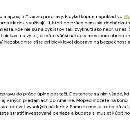
 a aj „naj fit“ verziu prepravy. Bicykel kúpite napríklad vo
Wa
prostriedok využívajú tí, ktorí do práce nemusia dochádzať a
 miesta, kde nie sú na cyklistov takí zvyknutí ako napr. u nás
ť niekam na výlet, či máte väčší nákup v miestnom obchode, 
🙂 Nezabudnite ešte pri bicyklovej doprave na bezpečnosť a
epravu do práce úplne postačí. Dostanete sa ním všade, kd
le aj v iných predajniach po Amerike. Moped môžete na konci 
musíte obávať vysokých nákladov. Samozrejme si treba dávať 
te stratiť investované peniaze a budete si musieť kúpiť no