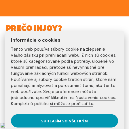
PREČO INJOY?
Informácie o cookies
300+ klientov
Tento web používa súbory cookie na zlepšenie
ročne
vášho zážitku pri prehliadaní webu. Z nich sú cookies,
15+ rokov
ktoré sú kategorizované podľa potreby, uložené vo
vašom prehliadači, pretože sú nevyhnutné pre
fungovanie základných funkcií webových stránok.
na trhu
Používame aj súbory cookie tretích strán, ktoré nám
20+ programov
pomáhajú analyzovať a porozumieť tomu, ako tento
web používate. Svoje preferencie môžete
na výber
jednoducho upraviť kliknutím na
Nastavenie cookies
.
3 kontinenty
Kompletnú politiku
si môžete prečítať tu
.
na ktorých pôsobíme
SÚHLASÍM SO VŠETKÝM