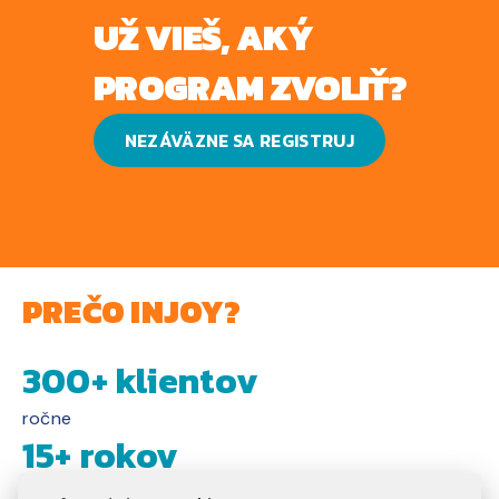
UŽ VIEŠ, AKÝ
PROGRAM ZVOLIŤ?
NEZÁVÄZNE SA REGISTRUJ
PREČO INJOY?
300+ klientov
ročne
15+ rokov
na trhu