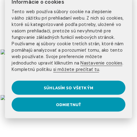
Informácie o cookies
20+ programov
Tento web používa súbory cookie na zlepšenie
vášho zážitku pri prehliadaní webu. Z nich sú cookies,
na výber
ktoré sú kategorizované podľa potreby, uložené vo
3 kontinenty
vašom prehliadači, pretože sú nevyhnutné pre
fungovanie základných funkcií webových stránok.
na ktorých pôsobíme
Používame aj súbory cookie tretích strán, ktoré nám
pomáhajú analyzovať a porozumieť tomu, ako tento
web používate. Svoje preferencie môžete
jednoducho upraviť kliknutím na
Nastavenie cookies
.
Kompletnú politiku
si môžete prečítať tu
.
SÚHLASÍM SO VŠETKÝM
ODMIETNUŤ