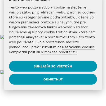
20+ programov
Tento web používa súbory cookie na zlepšenie
na výber
vášho zážitku pri prehliadaní webu. Z nich sú cookies,
3 kontinenty
ktoré sú kategorizované podľa potreby, uložené vo
vašom prehliadači, pretože sú nevyhnutné pre
na ktorých pôsobíme
fungovanie základných funkcií webových stránok.
Používame aj súbory cookie tretích strán, ktoré nám
pomáhajú analyzovať a porozumieť tomu, ako tento
web používate. Svoje preferencie môžete
jednoducho upraviť kliknutím na
Nastavenie cookies
.
Kompletnú politiku
si môžete prečítať tu
.
SÚHLASÍM SO VŠETKÝM
ODMIETNUŤ