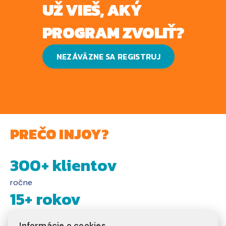
UŽ VIEŠ, AKÝ
PROGRAM ZVOLIŤ?
NEZÁVÄZNE SA REGISTRUJ
PREČO INJOY?
300+ klientov
ročne
15+ rokov
na trhu
Informácie o cookies