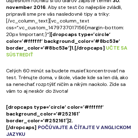
úspešnom ročníku si do diárov zapíšte termín
30.
november 2016
. Aby ste test čo najlepšie zvládli,
pripravili sme pre vás nasledovné tipy a triky:
[/vc_column_text][vc_column_text
css=“.vc_custom_1479737017156{margin-bottom:
20px !important;}“]
[dropcaps type=’circle‘
color=’#ffffff‘ background_color=’#8bc53e‘
border_color=’#8bc53e‘]1.[/dropcaps]
UČTE SA
SÚSTREDIŤ
Celých 60 minút sa budete musieť koncentrovať na
test. Trénujte doma, v škole, všade kde sa len dá, ako
sa nenechať rozptýliť ničím a nikým naokolo. Zíde sa
vám to aj neskôr do života!
[dropcaps type=’circle‘ color=’#ffffff‘
background_color=’#252161′
border_color=’#252161′]2.
[/dropcaps]
POČÚVAJTE A ČÍTAJTE V ANGLICKOM
JAZYKU