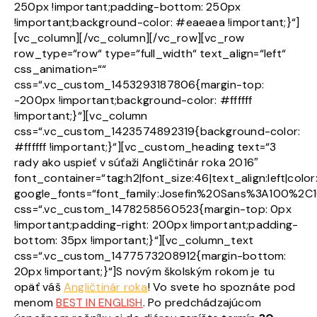
250px !important;padding-bottom: 250px
!important;background-color: #eaeaea !important;}“]
[vc_column][/vc_column][/vc_row][vc_row
row_type=“row“ type=“full_width“ text_align=“left“
css_animation=““
css=“.vc_custom_1453293187806{margin-top:
-200px !important;background-color: #ffffff
!important;}“][vc_column
css=“.vc_custom_1423574892319{background-color:
#ffffff !important;}“][vc_custom_heading text=“3
rady ako uspieť v súťaži Angličtinár roka 2016″
font_container=“tag:h2|font_size:46|text_align:left|colo
google_fonts=“font_family:Josefin%20Sans%3A100%2
css=“.vc_custom_1478258560523{margin-top: 0px
!important;padding-right: 200px !important;padding-
bottom: 35px !important;}“][vc_column_text
css=“.vc_custom_1477573208912{margin-bottom:
20px !important;}“]S novým školským rokom je tu
opäť váš
Angličtinár roka
! Vo svete ho spoznáte pod
menom
BEST IN ENGLISH
. Po predchádzajúcom