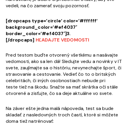
vedeli, na čo zamerať svoju pozornosť.
[dropcaps type=’circle‘ color=’#ffffff‘
background_color=’#ef4037′
border_color=’#ef4037′]3.
[/dropcaps]
HĽADAJTE VEDOMOSTI
Pred testom buďte otvorený všetkému a nasávajte
vedomosti, ako sa len dá! Sledujte vedu a novinky v IT
svete, zaujímajte sa o históriu, nevynechajte šport, či
stravovanie a cestovanie. Vedieť čo to o britských
celebritách, či iných osobnostiach nebude pri
teste tiež na škodu. Snažte sa mať skrátka oči stále
otvorené a zisťujte, čo sa deje aktuálne vo svete.
Na záver ešte jedna malá nápoveda, test sa bude
skladať z nasledovných troch častí, ktoré si môžete
doma tiež natrénovať: