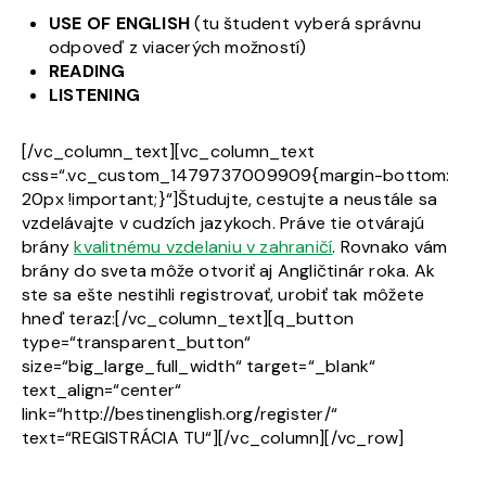
USE OF ENGLISH
(tu študent vyberá správnu
odpoveď z viacerých možností)
READING
LISTENING
[/vc_column_text][vc_column_text
css=“.vc_custom_1479737009909{margin-bottom:
20px !important;}“]Študujte, cestujte a neustále sa
vzdelávajte v cudzích jazykoch. Práve tie otvárajú
brány
kvalitnému vzdelaniu v zahraničí
. Rovnako vám
brány do sveta môže otvoriť aj Angličtinár roka. Ak
ste sa ešte nestihli registrovať, urobiť tak môžete
hneď teraz:[/vc_column_text][q_button
type=“transparent_button“
size=“big_large_full_width“ target=“_blank“
text_align=“center“
link=“http://bestinenglish.org/register/“
text=“REGISTRÁCIA TU“][/vc_column][/vc_row]