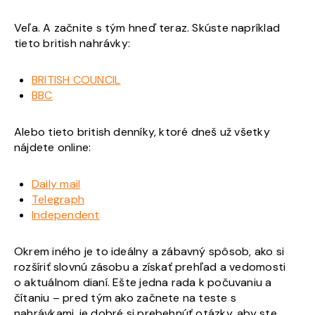
Veľa. A začnite s tým hneď teraz. Skúste napríklad
tieto british nahrávky:
BRITISH COUNCIL
BBC
Alebo tieto british denníky, ktoré dneš už všetky
nájdete online:
Daily mail
Telegraph
Independent
Okrem iného je to ideálny a zábavný spôsob, ako si
rozšíriť slovnú zásobu a získať prehľad a vedomosti
o aktuálnom dianí. Ešte jedna rada k počuvaniu a
čítaniu – pred tým ako začnete na teste s
nahrávkami, je dobré si prebehnúť otázky, aby ste