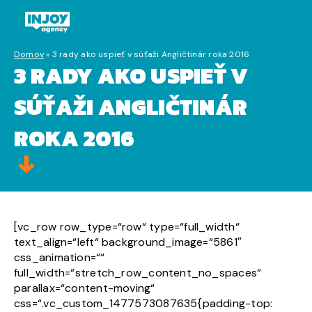
Domov
»
3 rady ako uspieť v súťaži Angličtinár roka 2016
3 RADY AKO USPIEŤ V
SÚŤAŽI ANGLIČTINÁR
ROKA 2016
[vc_row row_type=“row“ type=“full_width“
text_align=“left“ background_image=“5861″
css_animation=““
full_width=“stretch_row_content_no_spaces“
parallax=“content-moving“
css=“.vc_custom_1477573087635{padding-top: